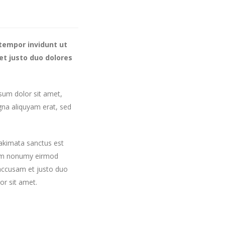
tempor invidunt ut
et justo duo dolores
sum dolor sit amet,
gna aliquyam erat, sed
takimata sanctus est
diam nonumy eirmod
 accusam et justo duo
or sit amet.