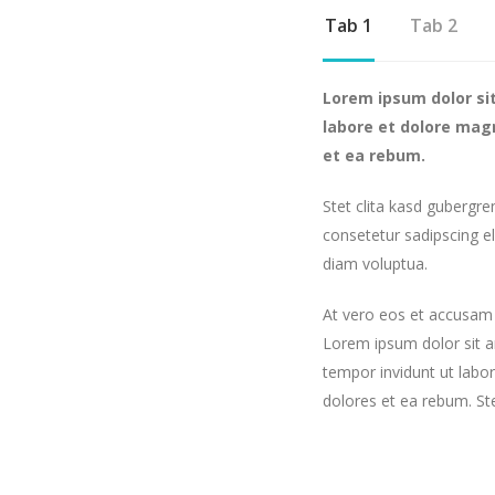
Tab 1
Tab 2
Lorem ipsum dolor si
labore et dolore mag
et ea rebum.
Stet clita kasd gubergr
consetetur sadipscing e
diam voluptua.
At vero eos et accusam 
Lorem ipsum dolor sit a
tempor invidunt ut labo
dolores et ea rebum. St