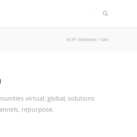
EC3P
/
Elements
/
Tabs
!
nities virtual, global, solutions
annels, repurpose.